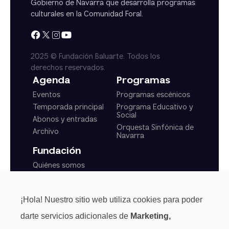
Gobierno de Navarra que desarrolla programas
culturales en la Comunidad Foral.
2025 © Fundación Baluarte. Todos los
derechos reservados.
Agenda
Programas
Eventos
Programas escénicos
Temporada principal
Programa Educativo y
Social
Abonos y entradas
Orquesta Sinfónica de
Archivo
Navarra
Fundación
Quiénes somos
Actualidad
Transparencia
¡Hola! Nuestro sitio web utiliza cookies para poder
Normas generales
darte servicios adicionales de
Marketing,