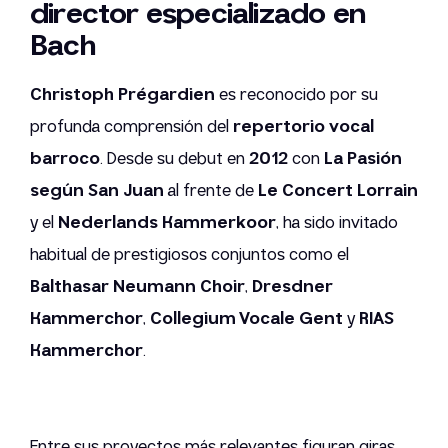
director especializado en
Bach
Christoph Prégardien
es reconocido por su
profunda comprensión del
repertorio vocal
barroco
. Desde su debut en
2012
con
La Pasión
según San Juan
al frente de
Le Concert Lorrain
y el
Nederlands Kammerkoor
, ha sido invitado
habitual de prestigiosos conjuntos como el
Balthasar Neumann Choir
,
Dresdner
Kammerchor
,
Collegium Vocale Gent
y
RIAS
Kammerchor
.
Entre sus proyectos más relevantes figuran giras