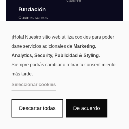
Navarra
Fundación
Quiénes somos
Actualidad
Transparencia
¡Hola! Nuestro sitio web utiliza cookies para poder
Normas generales
darte servicios adicionales de
Marketing,
Analytics, Security, Publicidad & Styling
.
Siempre podrás cambiar o retirar tu consentimiento
más tarde.
Seleccionar cookies
Descartar todas
De acuerdo
Aviso Legal
Privacidad
Cookies
Canal de denuncias
Sala de Prensa