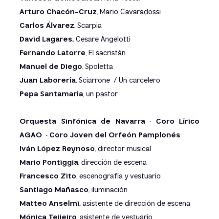
Arturo Chacón-Cruz
, Mario Cavaradossi
Carlos Álvarez
, Scarpia
David Lagares,
Cesare Angelotti
Fernando Latorre
, El sacristán
Manuel de Diego
, Spoletta
Juan Laborería
, Sciarrone / Un carcelero
Pepa Santamaría
, un pastor
Orquesta Sinfónica de Navarra · Coro Lírico
AGAO · Coro Joven del Orfeón Pamplonés
Iván López Reynoso
, director musical
Mario Pontiggia
, dirección de escena
Francesco Zito
, escenografía y vestuario
Santiago Mañasco
, iluminación
Matteo Anselmi,
asistente de dirección de escena
Mónica Teijeiro
, asistente de vestuario