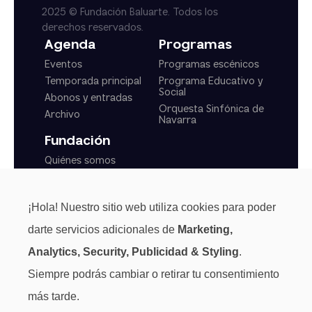
2025 © Fundación Baluarte. Todos los
derechos reservados.
Agenda
Programas
Eventos
Programas escénicos
Temporada principal
Programa Educativo y
Social
Abonos y entradas
Orquesta Sinfónica de
Archivo
Navarra
Fundación
Quiénes somos
Actualidad
Transparencia
¡Hola! Nuestro sitio web utiliza cookies para poder
Normas generales
darte servicios adicionales de
Marketing,
Analytics, Security, Publicidad & Styling
.
Siempre podrás cambiar o retirar tu consentimiento
más tarde.